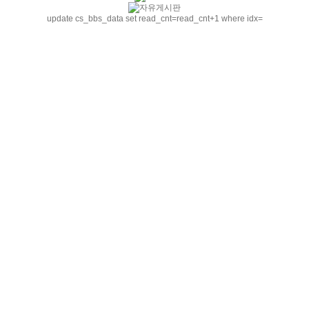
update cs_bbs_data set read_cnt=read_cnt+1 where idx=